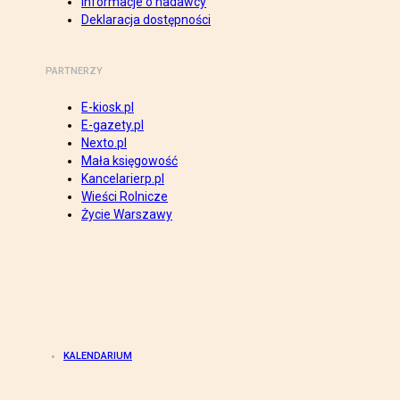
Informacje o nadawcy
Deklaracja dostępności
PARTNERZY
E-kiosk.pl
E-gazety.pl
Nexto.pl
Mała księgowość
Kancelarierp.pl
Wieści Rolnicze
Życie Warszawy
KALENDARIUM