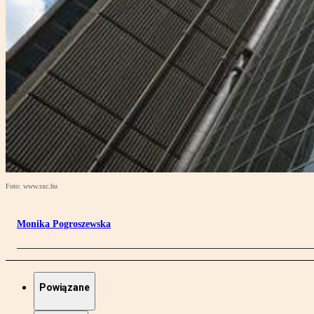
Foto: www.sxc.hu
Monika Pogroszewska
Powiązane