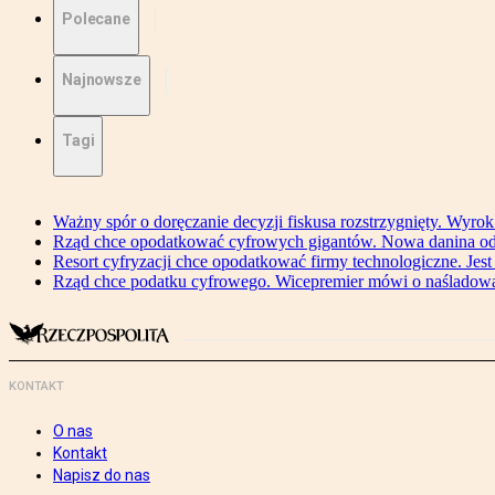
Polecane
Najnowsze
Tagi
Ważny spór o doręczanie decyzji fiskusa rozstrzygnięty. Wyr
Rząd chce opodatkować cyfrowych gigantów. Nowa danina od
Resort cyfryzacji chce opodatkować firmy technologiczne. Jest
Rząd chce podatku cyfrowego. Wicepremier mówi o naśladow
KONTAKT
O nas
Kontakt
Napisz do nas