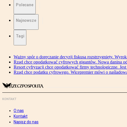
Polecane
Najnowsze
Tagi
Ważny spór o doręczanie decyzji fiskusa rozstrzygnięty. Wyr
Rząd chce opodatkować cyfrowych gigantów. Nowa danina od
Resort cyfryzacji chce opodatkować firmy technologiczne. Jest
Rząd chce podatku cyfrowego. Wicepremier mówi o naśladow
KONTAKT
O nas
Kontakt
Napisz do nas