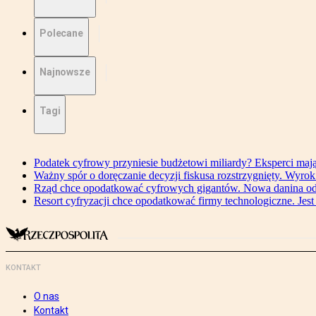
Polecane
Najnowsze
Tagi
Podatek cyfrowy przyniesie budżetowi miliardy? Eksperci maj
Ważny spór o doręczanie decyzji fiskusa rozstrzygnięty. Wyr
Rząd chce opodatkować cyfrowych gigantów. Nowa danina od
Resort cyfryzacji chce opodatkować firmy technologiczne. Jest
KONTAKT
O nas
Kontakt