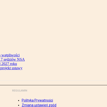
ą wątpliwości
ok 7 sędziów NSA
 2027 roku
 projekt ustawy
REGULAMIN
Polityka Prywatności
Zmiana ustawień zgód