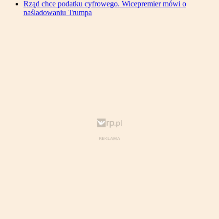
Rząd chce podatku cyfrowego. Wicepremier mówi o
naśladowaniu Trumpa