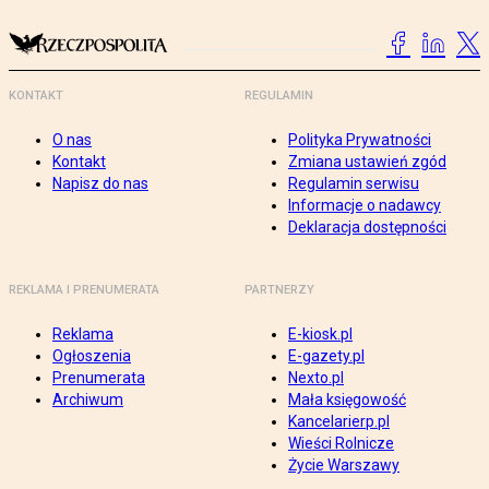
KONTAKT
REGULAMIN
O nas
Polityka Prywatności
Kontakt
Zmiana ustawień zgód
Napisz do nas
Regulamin serwisu
Informacje o nadawcy
Deklaracja dostępności
REKLAMA I PRENUMERATA
PARTNERZY
Reklama
E-kiosk.pl
Ogłoszenia
E-gazety.pl
Prenumerata
Nexto.pl
Archiwum
Mała księgowość
Kancelarierp.pl
Wieści Rolnicze
Życie Warszawy