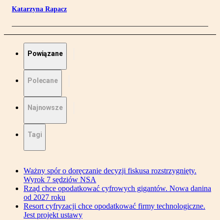
Katarzyna Rapacz
Powiązane
Polecane
Najnowsze
Tagi
Ważny spór o doręczanie decyzji fiskusa rozstrzygnięty.
Wyrok 7 sędziów NSA
Rząd chce opodatkować cyfrowych gigantów. Nowa danina
od 2027 roku
Resort cyfryzacji chce opodatkować firmy technologiczne.
Jest projekt ustawy