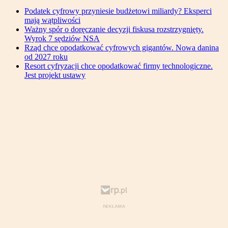
Podatek cyfrowy przyniesie budżetowi miliardy? Eksperci
mają wątpliwości
Ważny spór o doręczanie decyzji fiskusa rozstrzygnięty.
Wyrok 7 sędziów NSA
Rząd chce opodatkować cyfrowych gigantów. Nowa danina
od 2027 roku
Resort cyfryzacji chce opodatkować firmy technologiczne.
Jest projekt ustawy