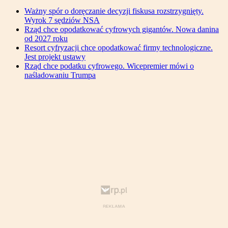
Ważny spór o doręczanie decyzji fiskusa rozstrzygnięty.
Wyrok 7 sędziów NSA
Rząd chce opodatkować cyfrowych gigantów. Nowa danina
od 2027 roku
Resort cyfryzacji chce opodatkować firmy technologiczne.
Jest projekt ustawy
Rząd chce podatku cyfrowego. Wicepremier mówi o
naśladowaniu Trumpa