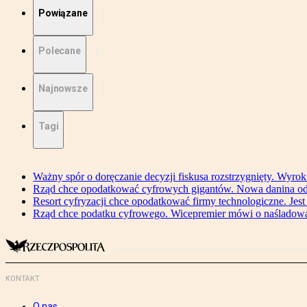
Powiązane
Polecane
Najnowsze
Tagi
Ważny spór o doręczanie decyzji fiskusa rozstrzygnięty. Wyr
Rząd chce opodatkować cyfrowych gigantów. Nowa danina od
Resort cyfryzacji chce opodatkować firmy technologiczne. Jest
Rząd chce podatku cyfrowego. Wicepremier mówi o naśladow
KONTAKT
O nas