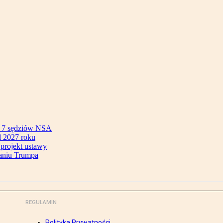
ok 7 sędziów NSA
 2027 roku
 projekt ustawy
aniu Trumpa
REGULAMIN
Polityka Prywatności