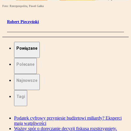
Foto: Rzeczpospolita, Paweł Gałka
Robert Pieczyński
Powiązane
Polecane
Najnowsze
Tagi
Podatek cyfrowy przyniesie budżetowi miliardy? Eksperci
mają wątpliwości
Ważny spór o doręczanie decyzji fiskusa rozstrzygnięty.