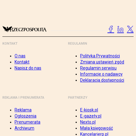
KONTAKT
REGULAMIN
O nas
Polityka Prywatności
Kontakt
Zmiana ustawień zgód
Napisz do nas
Regulamin serwisu
Informacje o nadawcy
Deklaracja dostępności
REKLAMA I PRENUMERATA
PARTNERZY
Reklama
E-kiosk.pl
Ogłoszenia
E-gazety.pl
Prenumerata
Nexto.pl
Archiwum
Mała księgowość
Kancelarierp.pl