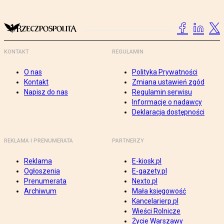
KONTAKT
REGULAMIN
O nas
Polityka Prywatności
Kontakt
Zmiana ustawień zgód
Napisz do nas
Regulamin serwisu
Informacje o nadawcy
Deklaracja dostępności
REKLAMA I PRENUMERATA
PARTNERZY
Reklama
E-kiosk.pl
Ogłoszenia
E-gazety.pl
Prenumerata
Nexto.pl
Archiwum
Mała księgowość
Kancelarierp.pl
Wieści Rolnicze
Życie Warszawy