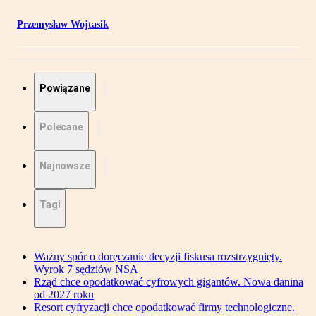
Przemysław Wojtasik
Powiązane
Polecane
Najnowsze
Tagi
Ważny spór o doręczanie decyzji fiskusa rozstrzygnięty.
Wyrok 7 sędziów NSA
Rząd chce opodatkować cyfrowych gigantów. Nowa danina
od 2027 roku
Resort cyfryzacji chce opodatkować firmy technologiczne.