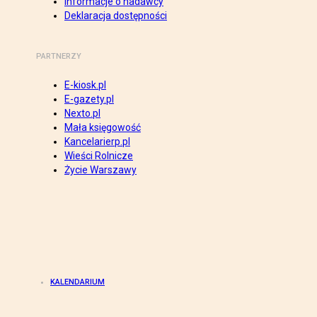
Informacje o nadawcy
Deklaracja dostępności
PARTNERZY
E-kiosk.pl
E-gazety.pl
Nexto.pl
Mała księgowość
Kancelarierp.pl
Wieści Rolnicze
Życie Warszawy
KALENDARIUM