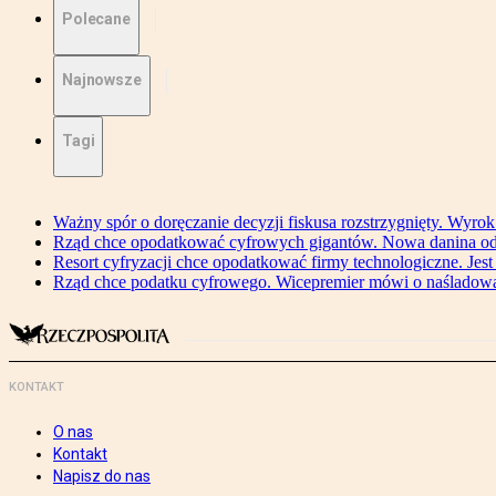
Polecane
Najnowsze
Tagi
Ważny spór o doręczanie decyzji fiskusa rozstrzygnięty. Wyr
Rząd chce opodatkować cyfrowych gigantów. Nowa danina od
Resort cyfryzacji chce opodatkować firmy technologiczne. Jest
Rząd chce podatku cyfrowego. Wicepremier mówi o naśladow
KONTAKT
O nas
Kontakt
Napisz do nas