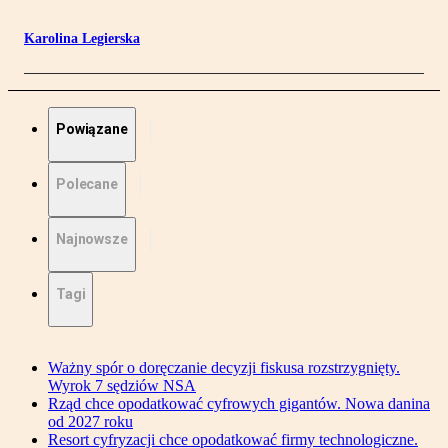
Karolina Legierska
Powiązane
Polecane
Najnowsze
Tagi
Ważny spór o doręczanie decyzji fiskusa rozstrzygnięty.
Wyrok 7 sędziów NSA
Rząd chce opodatkować cyfrowych gigantów. Nowa danina
od 2027 roku
Resort cyfryzacji chce opodatkować firmy technologiczne.