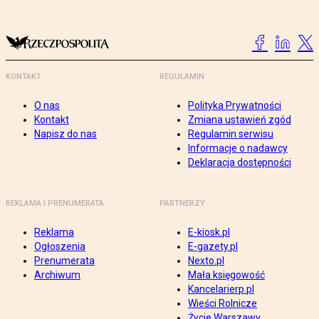
KONTAKT
REGULAMIN
O nas
Polityka Prywatności
Kontakt
Zmiana ustawień zgód
Napisz do nas
Regulamin serwisu
Informacje o nadawcy
Deklaracja dostępności
REKLAMA I PRENUMERATA
PARTNERZY
Reklama
E-kiosk.pl
Ogłoszenia
E-gazety.pl
Prenumerata
Nexto.pl
Archiwum
Mała księgowość
Kancelarierp.pl
Wieści Rolnicze
Życie Warszawy