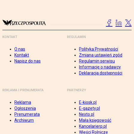
KONTAKT
REGULAMIN
O nas
Polityka Prywatności
Kontakt
Zmiana ustawień zgód
Napisz do nas
Regulamin serwisu
Informacje o nadawcy
Deklaracja dostępności
REKLAMA I PRENUMERATA
PARTNERZY
Reklama
E-kiosk.pl
Ogłoszenia
E-gazety.pl
Prenumerata
Nexto.pl
Archiwum
Mała księgowość
Kancelarierp.pl
Wieści Rolnicze