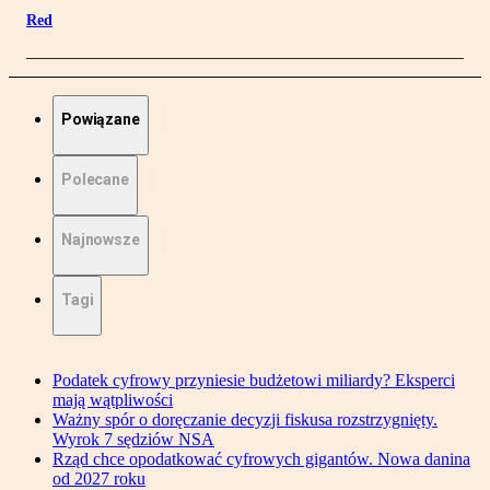
Red
Powiązane
Polecane
Najnowsze
Tagi
Podatek cyfrowy przyniesie budżetowi miliardy? Eksperci
mają wątpliwości
Ważny spór o doręczanie decyzji fiskusa rozstrzygnięty.
Wyrok 7 sędziów NSA
Rząd chce opodatkować cyfrowych gigantów. Nowa danina
od 2027 roku