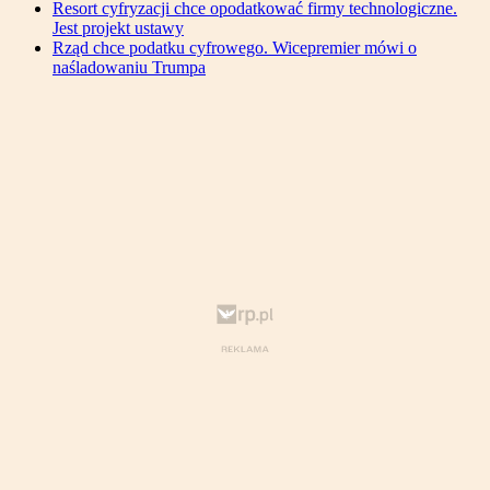
Resort cyfryzacji chce opodatkować firmy technologiczne.
Jest projekt ustawy
Rząd chce podatku cyfrowego. Wicepremier mówi o
naśladowaniu Trumpa