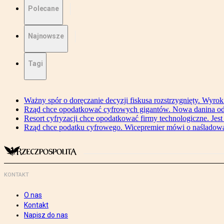
Polecane
Najnowsze
Tagi
Ważny spór o doręczanie decyzji fiskusa rozstrzygnięty. Wyr
Rząd chce opodatkować cyfrowych gigantów. Nowa danina od
Resort cyfryzacji chce opodatkować firmy technologiczne. Jest
Rząd chce podatku cyfrowego. Wicepremier mówi o naśladow
KONTAKT
O nas
Kontakt
Napisz do nas