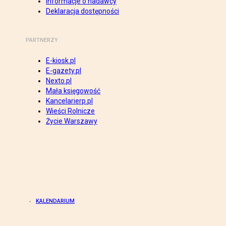
Informacje o nadawcy
Deklaracja dostępności
PARTNERZY
E-kiosk.pl
E-gazety.pl
Nexto.pl
Mała księgowość
Kancelarierp.pl
Wieści Rolnicze
Życie Warszawy
KALENDARIUM