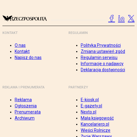
KONTAKT
REGULAMIN
O nas
Polityka Prywatności
Kontakt
Zmiana ustawień zgód
Napisz do nas
Regulamin serwisu
Informacje o nadawcy
Deklaracja dostępności
REKLAMA I PRENUMERATA
PARTNERZY
Reklama
E-kiosk.pl
Ogłoszenia
E-gazety.pl
Prenumerata
Nexto.pl
Archiwum
Mała księgowość
Kancelarierp.pl
Wieści Rolnicze
Życie Warszawy