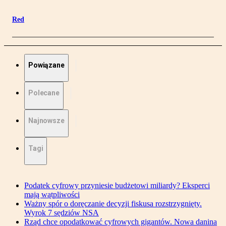
Red
Powiązane
Polecane
Najnowsze
Tagi
Podatek cyfrowy przyniesie budżetowi miliardy? Eksperci
mają wątpliwości
Ważny spór o doręczanie decyzji fiskusa rozstrzygnięty.
Wyrok 7 sędziów NSA
Rząd chce opodatkować cyfrowych gigantów. Nowa danina