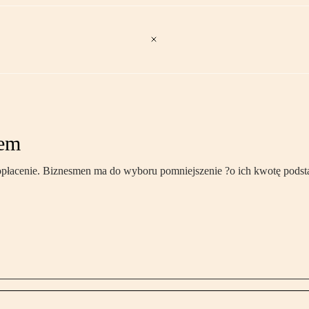
tem
h opłacenie. Biznesmen ma do wyboru pomniejszenie ?o ich kwotę pods