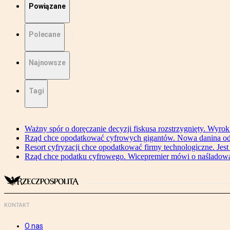
Powiązane
Polecane
Najnowsze
Tagi
Ważny spór o doręczanie decyzji fiskusa rozstrzygnięty. Wyr
Rząd chce opodatkować cyfrowych gigantów. Nowa danina od
Resort cyfryzacji chce opodatkować firmy technologiczne. Jest
Rząd chce podatku cyfrowego. Wicepremier mówi o naśladow
KONTAKT
O nas