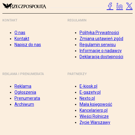
KONTAKT
REGULAMIN
O nas
Polityka Prywatności
Kontakt
Zmiana ustawień zgód
Napisz do nas
Regulamin serwisu
Informacje o nadawcy
Deklaracja dostępności
REKLAMA I PRENUMERATA
PARTNERZY
Reklama
E-kiosk.pl
Ogłoszenia
E-gazety.pl
Prenumerata
Nexto.pl
Archiwum
Mała księgowość
Kancelarierp.pl
Wieści Rolnicze
Życie Warszawy