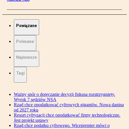
Powiązane
Polecane
Najnowsze
Tagi
Ważny spór o doręczanie decyzji fiskusa rozstrzygnięty.
Wyrok 7 sędziów NSA
Rząd chce opodatkować cyfrowych gigantów. Nowa danina
od 2027 roku
Resort cyfryzacji chce opodatkować firmy technologiczne.
Jest projekt ustawy
Rząd chce podatku cyfrowego. Wicepremier mówi o