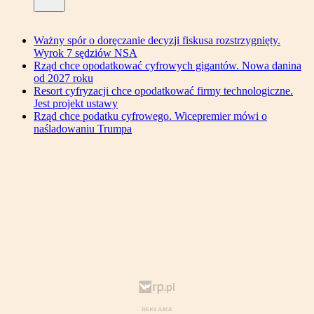
Ważny spór o doręczanie decyzji fiskusa rozstrzygnięty.
Wyrok 7 sędziów NSA
Rząd chce opodatkować cyfrowych gigantów. Nowa danina
od 2027 roku
Resort cyfryzacji chce opodatkować firmy technologiczne.
Jest projekt ustawy
Rząd chce podatku cyfrowego. Wicepremier mówi o
naśladowaniu Trumpa