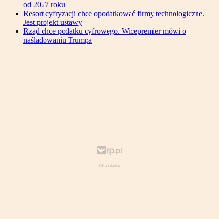
od 2027 roku
Resort cyfryzacji chce opodatkować firmy technologiczne.
Jest projekt ustawy
Rząd chce podatku cyfrowego. Wicepremier mówi o
naśladowaniu Trumpa