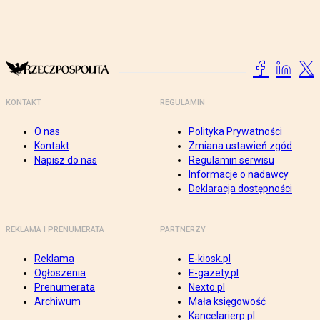
KONTAKT
REGULAMIN
O nas
Polityka Prywatności
Kontakt
Zmiana ustawień zgód
Napisz do nas
Regulamin serwisu
Informacje o nadawcy
Deklaracja dostępności
REKLAMA I PRENUMERATA
PARTNERZY
Reklama
E-kiosk.pl
Ogłoszenia
E-gazety.pl
Prenumerata
Nexto.pl
Archiwum
Mała księgowość
Kancelarierp.pl