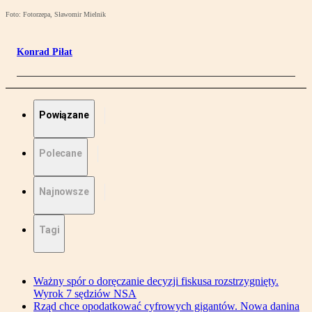
Foto: Fotorzepa, Sławomir Mielnik
Konrad Piłat
Powiązane
Polecane
Najnowsze
Tagi
Ważny spór o doręczanie decyzji fiskusa rozstrzygnięty.
Wyrok 7 sędziów NSA
Rząd chce opodatkować cyfrowych gigantów. Nowa danina