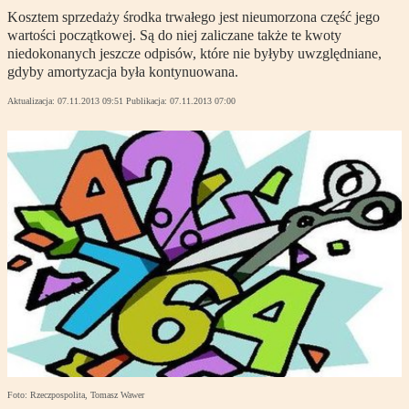
Kosztem sprzedaży środka trwałego jest nieumorzona część jego
wartości początkowej. Są do niej zaliczane także te kwoty
niedokonanych jeszcze odpisów, które nie byłyby uwzględniane,
gdyby amortyzacja była kontynuowana.
Aktualizacja:
07.11.2013 09:51
Publikacja:
07.11.2013 07:00
Foto: Rzeczpospolita, Tomasz Wawer