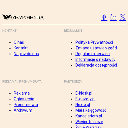
KONTAKT
REGULAMIN
O nas
Polityka Prywatności
Kontakt
Zmiana ustawień zgód
Napisz do nas
Regulamin serwisu
Informacje o nadawcy
Deklaracja dostępności
REKLAMA I PRENUMERATA
PARTNERZY
Reklama
E-kiosk.pl
Ogłoszenia
E-gazety.pl
Prenumerata
Nexto.pl
Archiwum
Mała księgowość
Kancelarierp.pl
Wieści Rolnicze
Życie Warszawy