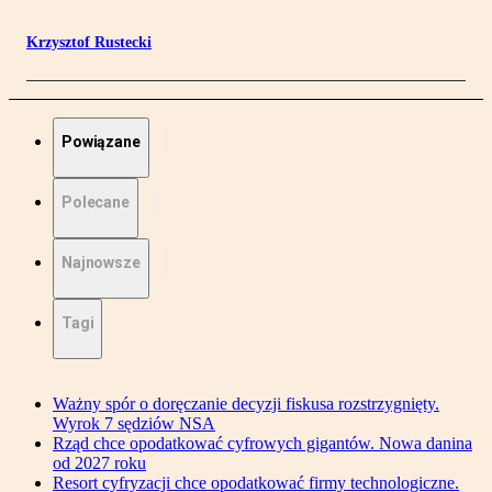
Krzysztof Rustecki
Powiązane
Polecane
Najnowsze
Tagi
Ważny spór o doręczanie decyzji fiskusa rozstrzygnięty.
Wyrok 7 sędziów NSA
Rząd chce opodatkować cyfrowych gigantów. Nowa danina
od 2027 roku
Resort cyfryzacji chce opodatkować firmy technologiczne.