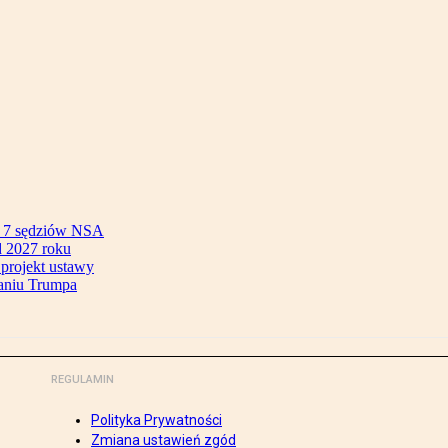
ok 7 sędziów NSA
 2027 roku
 projekt ustawy
aniu Trumpa
REGULAMIN
Polityka Prywatności
Zmiana ustawień zgód