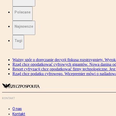
Polecane
Najnowsze
Tagi
Ważny spór o doręczanie decyzji fiskusa rozstrzygnięty. Wyr
Rząd chce opodatkować cyfrowych gigantów. Nowa danina od
Resort cyfryzacji chce opodatkować firmy technologiczne. Jest
Rząd chce podatku cyfrowego. Wicepremier mówi o naśladow
KONTAKT
O nas
Kontakt