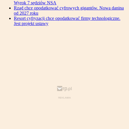
Wyrok 7 sędziów NSA
Rząd chce opodatkować cyfrowych gigantów. Nowa danina
od 2027 roku
Resort cyfryzacji chce opodatkować firmy technologiczne.
Jest projekt ustawy