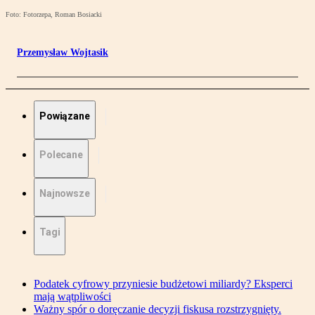
Foto: Fotorzepa, Roman Bosiacki
Przemysław Wojtasik
Powiązane
Polecane
Najnowsze
Tagi
Podatek cyfrowy przyniesie budżetowi miliardy? Eksperci
mają wątpliwości
Ważny spór o doręczanie decyzji fiskusa rozstrzygnięty.