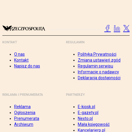
KONTAKT
REGULAMIN
O nas
Polityka Prywatności
Kontakt
Zmiana ustawień zgód
Napisz do nas
Regulamin serwisu
Informacje o nadawcy
Deklaracja dostępności
REKLAMA I PRENUMERATA
PARTNERZY
Reklama
E-kiosk.pl
Ogłoszenia
E-gazety.pl
Prenumerata
Nexto.pl
Archiwum
Mała księgowość
Kancelarierp.pl