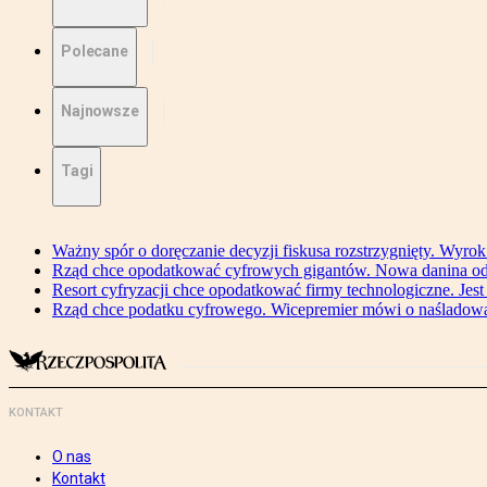
Polecane
Najnowsze
Tagi
Ważny spór o doręczanie decyzji fiskusa rozstrzygnięty. Wyr
Rząd chce opodatkować cyfrowych gigantów. Nowa danina od
Resort cyfryzacji chce opodatkować firmy technologiczne. Jest
Rząd chce podatku cyfrowego. Wicepremier mówi o naśladow
KONTAKT
O nas
Kontakt