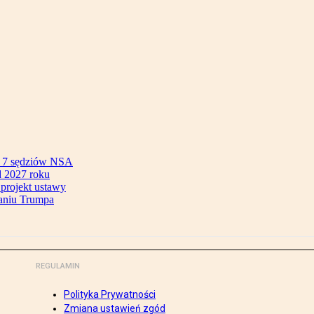
ok 7 sędziów NSA
 2027 roku
 projekt ustawy
aniu Trumpa
REGULAMIN
Polityka Prywatności
Zmiana ustawień zgód