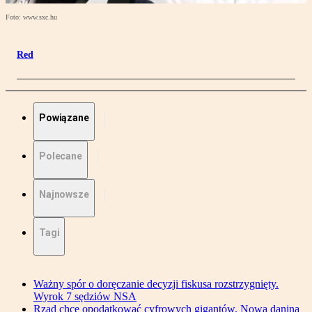
Foto: www.sxc.hu
Red
Powiązane
Polecane
Najnowsze
Tagi
Ważny spór o doręczanie decyzji fiskusa rozstrzygnięty.
Wyrok 7 sędziów NSA
Rząd chce opodatkować cyfrowych gigantów. Nowa danina