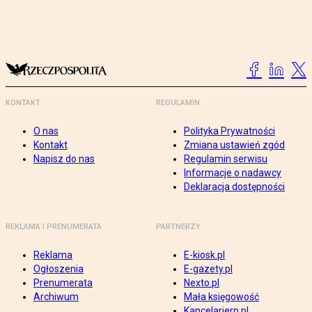
KONTAKT
REGULAMIN
O nas
Polityka Prywatności
Kontakt
Zmiana ustawień zgód
Napisz do nas
Regulamin serwisu
Informacje o nadawcy
Deklaracja dostępności
REKLAMA I PRENUMERATA
PARTNERZY
Reklama
E-kiosk.pl
Ogłoszenia
E-gazety.pl
Prenumerata
Nexto.pl
Archiwum
Mała księgowość
Kancelarierp.pl