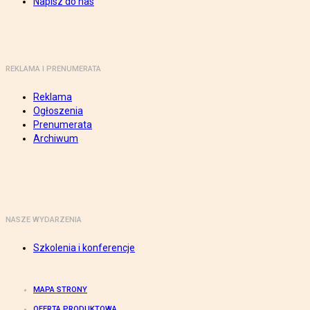
Napisz do nas
REKLAMA I PRENUMERATA
Reklama
Ogłoszenia
Prenumerata
Archiwum
NASZE WYDARZENIA
Szkolenia i konferencje
MAPA STRONY
OFERTA PRODUKTOWA