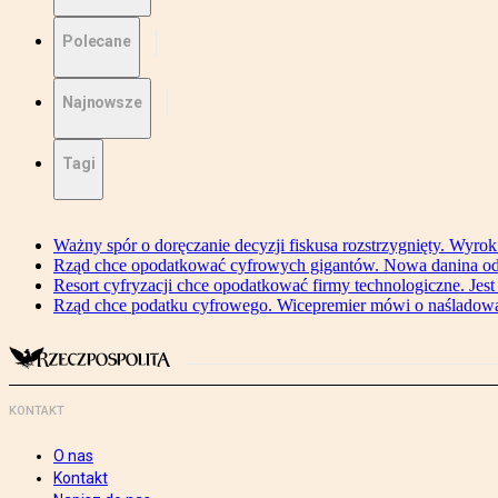
Polecane
Najnowsze
Tagi
Ważny spór o doręczanie decyzji fiskusa rozstrzygnięty. Wyr
Rząd chce opodatkować cyfrowych gigantów. Nowa danina od
Resort cyfryzacji chce opodatkować firmy technologiczne. Jest
Rząd chce podatku cyfrowego. Wicepremier mówi o naśladow
KONTAKT
O nas
Kontakt