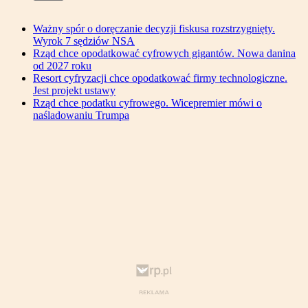
Ważny spór o doręczanie decyzji fiskusa rozstrzygnięty.
Wyrok 7 sędziów NSA
Rząd chce opodatkować cyfrowych gigantów. Nowa danina
od 2027 roku
Resort cyfryzacji chce opodatkować firmy technologiczne.
Jest projekt ustawy
Rząd chce podatku cyfrowego. Wicepremier mówi o
naśladowaniu Trumpa