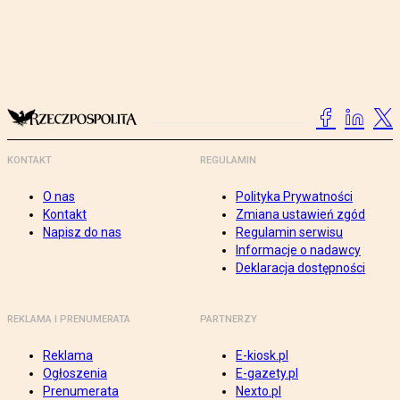
KONTAKT
REGULAMIN
O nas
Polityka Prywatności
Kontakt
Zmiana ustawień zgód
Napisz do nas
Regulamin serwisu
Informacje o nadawcy
Deklaracja dostępności
REKLAMA I PRENUMERATA
PARTNERZY
Reklama
E-kiosk.pl
Ogłoszenia
E-gazety.pl
Prenumerata
Nexto.pl