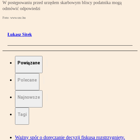
W postępowaniu przed urzędem skarbowym bliscy podatnika mogą
odmówić odpowiedzi
Foto: www.sxc.hu
Łukasz Sitek
Powiązane
Polecane
Najnowsze
Tagi
Ważny spór o doręczanie decyzji fiskusa rozstrzygnięty.