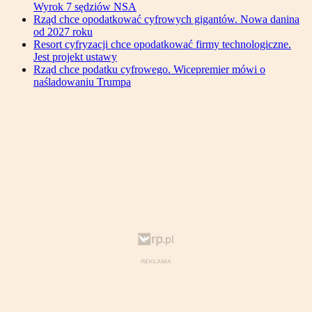
Wyrok 7 sędziów NSA
Rząd chce opodatkować cyfrowych gigantów. Nowa danina
od 2027 roku
Resort cyfryzacji chce opodatkować firmy technologiczne.
Jest projekt ustawy
Rząd chce podatku cyfrowego. Wicepremier mówi o
naśladowaniu Trumpa