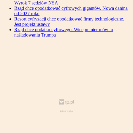
Wyrok 7 sędziów NSA
Rząd chce opodatkować cyfrowych gigantów. Nowa danina
od 2027 roku
Resort cyfryzacji chce opodatkować firmy technologiczne.
Jest projekt ustawy
Rząd chce podatku cyfrowego. Wicepremier mówi o
naśladowaniu Trumpa