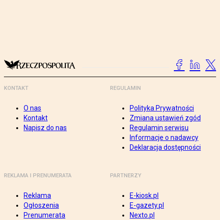
KONTAKT
REGULAMIN
O nas
Polityka Prywatności
Kontakt
Zmiana ustawień zgód
Napisz do nas
Regulamin serwisu
Informacje o nadawcy
Deklaracja dostępności
REKLAMA I PRENUMERATA
PARTNERZY
Reklama
E-kiosk.pl
Ogłoszenia
E-gazety.pl
Prenumerata
Nexto.pl