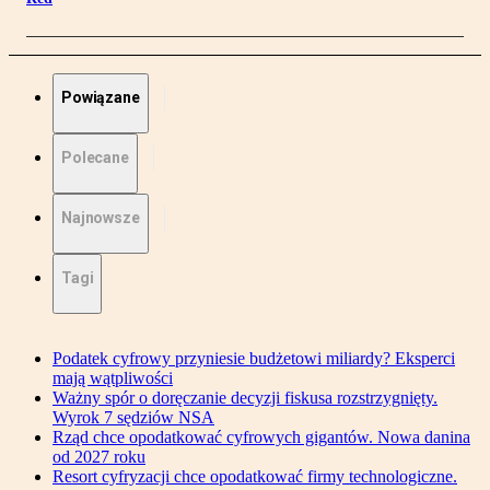
Powiązane
Polecane
Najnowsze
Tagi
Podatek cyfrowy przyniesie budżetowi miliardy? Eksperci
mają wątpliwości
Ważny spór o doręczanie decyzji fiskusa rozstrzygnięty.
Wyrok 7 sędziów NSA
Rząd chce opodatkować cyfrowych gigantów. Nowa danina
od 2027 roku
Resort cyfryzacji chce opodatkować firmy technologiczne.