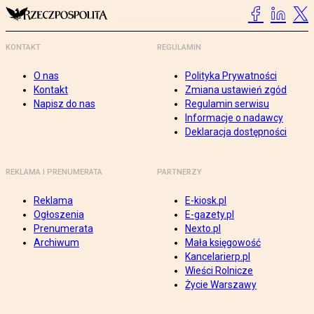
KONTAKT
REGULAMIN
O nas
Polityka Prywatności
Kontakt
Zmiana ustawień zgód
Napisz do nas
Regulamin serwisu
Informacje o nadawcy
Deklaracja dostępności
REKLAMA I PRENUMERATA
PARTNERZY
Reklama
E-kiosk.pl
Ogłoszenia
E-gazety.pl
Prenumerata
Nexto.pl
Archiwum
Mała księgowość
Kancelarierp.pl
Wieści Rolnicze
Życie Warszawy