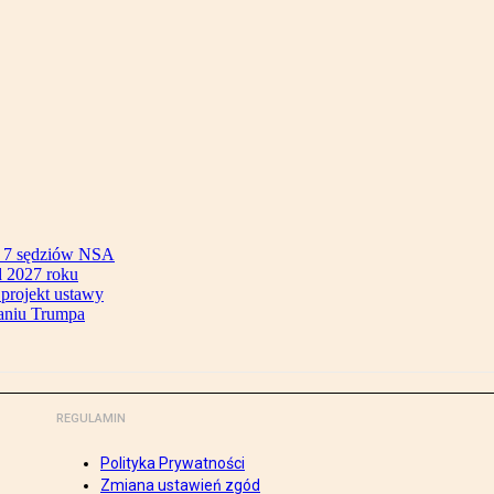
ok 7 sędziów NSA
 2027 roku
 projekt ustawy
aniu Trumpa
REGULAMIN
Polityka Prywatności
Zmiana ustawień zgód