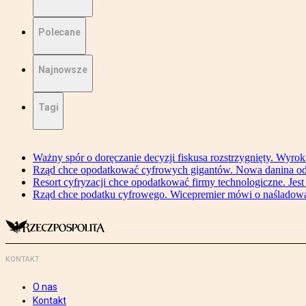
Polecane
Najnowsze
Tagi
Ważny spór o doręczanie decyzji fiskusa rozstrzygnięty. Wyr
Rząd chce opodatkować cyfrowych gigantów. Nowa danina od
Resort cyfryzacji chce opodatkować firmy technologiczne. Jest
Rząd chce podatku cyfrowego. Wicepremier mówi o naśladow
KONTAKT
O nas
Kontakt