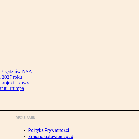
ok 7 sędziów NSA
 2027 roku
 projekt ustawy
aniu Trumpa
REGULAMIN
Polityka Prywatności
Zmiana ustawień zgód