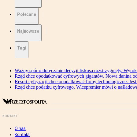
Polecane
Najnowsze
Tagi
Ważny spór o doręczanie decyzji fiskusa rozstrzygnięty. Wyr
Rząd chce opodatkować cyfrowych gigantów. Nowa danina od
Resort cyfryzacji chce opodatkować firmy technologiczne. Jest
Rząd chce podatku cyfrowego. Wicepremier mówi o naśladow
KONTAKT
O nas
Kontakt