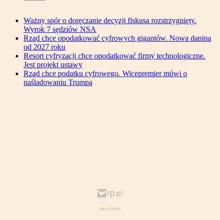
Ważny spór o doręczanie decyzji fiskusa rozstrzygnięty.
Wyrok 7 sędziów NSA
Rząd chce opodatkować cyfrowych gigantów. Nowa danina
od 2027 roku
Resort cyfryzacji chce opodatkować firmy technologiczne.
Jest projekt ustawy
Rząd chce podatku cyfrowego. Wicepremier mówi o
naśladowaniu Trumpa