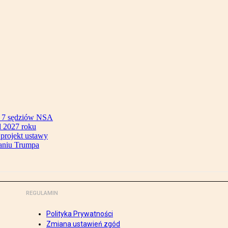
ok 7 sędziów NSA
 2027 roku
 projekt ustawy
aniu Trumpa
REGULAMIN
Polityka Prywatności
Zmiana ustawień zgód