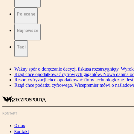
Polecane
Najnowsze
Tagi
Ważny spór o doręczanie decyzji fiskusa rozstrzygnięty. Wyr
Rząd chce opodatkować cyfrowych gigantów. Nowa danina od
Resort cyfryzacji chce opodatkować firmy technologiczne. Jest
Rząd chce podatku cyfrowego. Wicepremier mówi o naśladow
KONTAKT
O nas
Kontakt