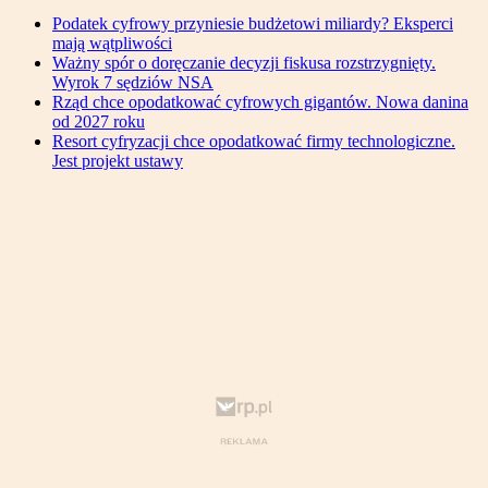
Podatek cyfrowy przyniesie budżetowi miliardy? Eksperci
mają wątpliwości
Ważny spór o doręczanie decyzji fiskusa rozstrzygnięty.
Wyrok 7 sędziów NSA
Rząd chce opodatkować cyfrowych gigantów. Nowa danina
od 2027 roku
Resort cyfryzacji chce opodatkować firmy technologiczne.
Jest projekt ustawy