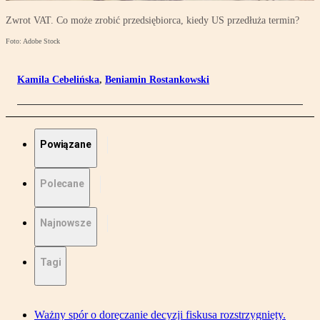
Zwrot VAT. Co może zrobić przedsiębiorca, kiedy US przedłuża termin?
Foto: Adobe Stock
Kamila Cebelińska
,
Beniamin Rostankowski
Powiązane
Polecane
Najnowsze
Tagi
Ważny spór o doręczanie decyzji fiskusa rozstrzygnięty.