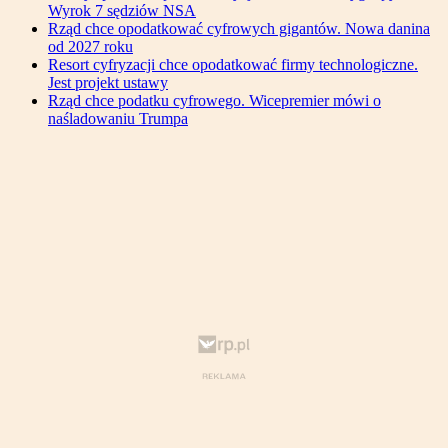
Wyrok 7 sędziów NSA
Rząd chce opodatkować cyfrowych gigantów. Nowa danina
od 2027 roku
Resort cyfryzacji chce opodatkować firmy technologiczne.
Jest projekt ustawy
Rząd chce podatku cyfrowego. Wicepremier mówi o
naśladowaniu Trumpa