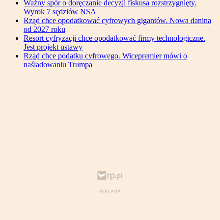
Ważny spór o doręczanie decyzji fiskusa rozstrzygnięty.
Wyrok 7 sędziów NSA
Rząd chce opodatkować cyfrowych gigantów. Nowa danina
od 2027 roku
Resort cyfryzacji chce opodatkować firmy technologiczne.
Jest projekt ustawy
Rząd chce podatku cyfrowego. Wicepremier mówi o
naśladowaniu Trumpa