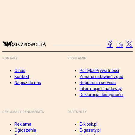
KONTAKT
REGULAMIN
O nas
Polityka Prywatności
Kontakt
Zmiana ustawień zgód
Napisz do nas
Regulamin serwisu
Informacje o nadawcy
Deklaracja dostępności
REKLAMA I PRENUMERATA
PARTNERZY
Reklama
E-kiosk.pl
Ogłoszenia
E-gazety.pl