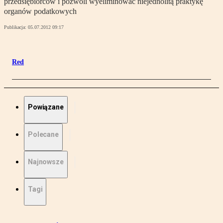
przedsiębiorców i pozwoli wyeliminować niejednolitą praktykę
organów podatkowych
Publikacja:
05.07.2012 09:17
Red
Powiązane
Polecane
Najnowsze
Tagi