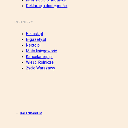
Informacje o nadawcy
Deklaracja dostępności
PARTNERZY
E-kiosk.pl
E-gazety.pl
Nexto.pl
Mała księgowość
Kancelarierp.pl
Wieści Rolnicze
Życie Warszawy
KALENDARIUM