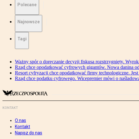
Polecane
Najnowsze
Tagi
Ważny spór o doręczanie decyzji fiskusa rozstrzygnięty. Wyr
Rząd chce opodatkować cyfrowych gigantów. Nowa danina od
Resort cyfryzacji chce opodatkować firmy technologiczne. Jest
Rząd chce podatku cyfrowego. Wicepremier mówi o naśladow
KONTAKT
O nas
Kontakt
Napisz do nas