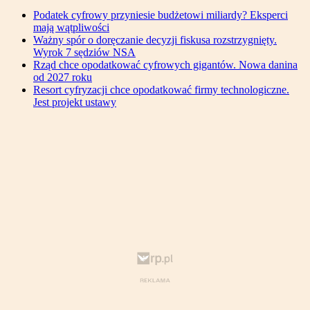
Podatek cyfrowy przyniesie budżetowi miliardy? Eksperci
mają wątpliwości
Ważny spór o doręczanie decyzji fiskusa rozstrzygnięty.
Wyrok 7 sędziów NSA
Rząd chce opodatkować cyfrowych gigantów. Nowa danina
od 2027 roku
Resort cyfryzacji chce opodatkować firmy technologiczne.
Jest projekt ustawy