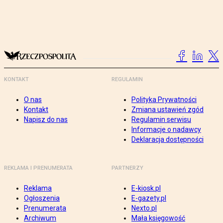
KONTAKT
REGULAMIN
O nas
Polityka Prywatności
Kontakt
Zmiana ustawień zgód
Napisz do nas
Regulamin serwisu
Informacje o nadawcy
Deklaracja dostępności
REKLAMA I PRENUMERATA
PARTNERZY
Reklama
E-kiosk.pl
Ogłoszenia
E-gazety.pl
Prenumerata
Nexto.pl
Archiwum
Mała księgowość