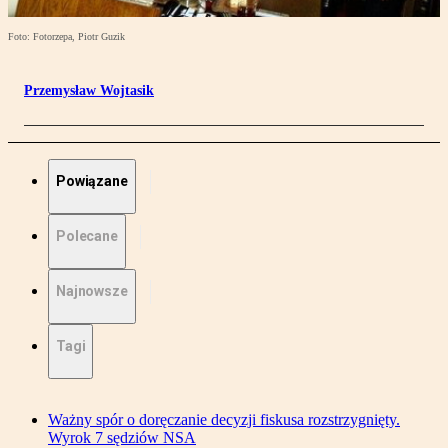
Foto: Fotorzepa, Piotr Guzik
Przemysław Wojtasik
Powiązane
Polecane
Najnowsze
Tagi
Ważny spór o doręczanie decyzji fiskusa rozstrzygnięty.
Wyrok 7 sędziów NSA