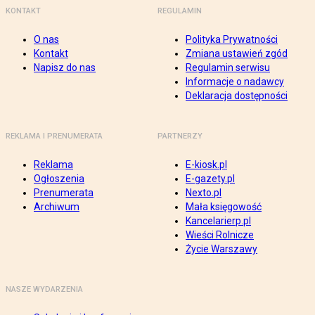
KONTAKT
REGULAMIN
O nas
Polityka Prywatności
Kontakt
Zmiana ustawień zgód
Napisz do nas
Regulamin serwisu
Informacje o nadawcy
Deklaracja dostępności
REKLAMA I PRENUMERATA
PARTNERZY
Reklama
E-kiosk.pl
Ogłoszenia
E-gazety.pl
Prenumerata
Nexto.pl
Archiwum
Mała księgowość
Kancelarierp.pl
Wieści Rolnicze
Życie Warszawy
NASZE WYDARZENIA