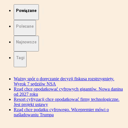
Powiązane
Polecane
Najnowsze
Tagi
Ważny spór o doręczanie decyzji fiskusa rozstrzygnięty.
Wyrok 7 sędziów NSA
Rząd chce opodatkować cyfrowych gigantów. Nowa danina
od 2027 roku
Resort cyfryzacji chce opodatkować firmy technologiczne.
Jest projekt ustawy
Rząd chce podatku cyfrowego. Wicepremier mówi o
naśladowaniu Trumpa