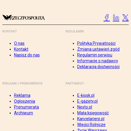
KONTAKT
REGULAMIN
O nas
Polityka Prywatności
Kontakt
Zmiana ustawień zgód
Napisz do nas
Regulamin serwisu
Informacje o nadawcy
Deklaracja dostępności
REKLAMA I PRENUMERATA
PARTNERZY
Reklama
E-kiosk.pl
Ogłoszenia
E-gazety.pl
Prenumerata
Nexto.pl
Archiwum
Mała księgowość
Kancelarierp.pl
Wieści Rolnicze
Życie Warszawy