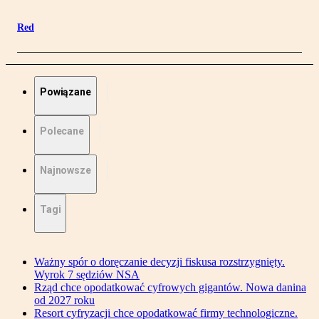
Red
Powiązane
Polecane
Najnowsze
Tagi
Ważny spór o doręczanie decyzji fiskusa rozstrzygnięty.
Wyrok 7 sędziów NSA
Rząd chce opodatkować cyfrowych gigantów. Nowa danina
od 2027 roku
Resort cyfryzacji chce opodatkować firmy technologiczne.