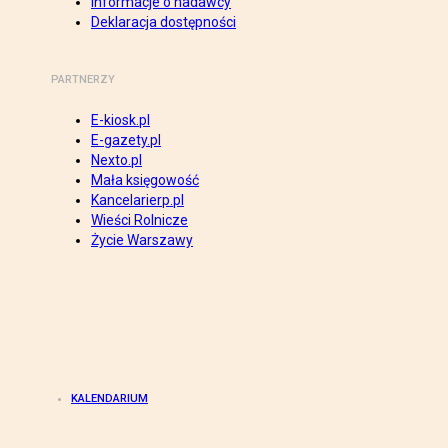
Informacje o nadawcy
Deklaracja dostępności
PARTNERZY
E-kiosk.pl
E-gazety.pl
Nexto.pl
Mała księgowość
Kancelarierp.pl
Wieści Rolnicze
Życie Warszawy
KALENDARIUM