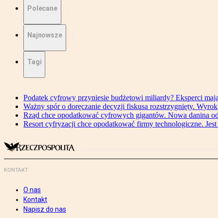
Polecane
Najnowsze
Tagi
Podatek cyfrowy przyniesie budżetowi miliardy? Eksperci maj
Ważny spór o doręczanie decyzji fiskusa rozstrzygnięty. Wyr
Rząd chce opodatkować cyfrowych gigantów. Nowa danina od
Resort cyfryzacji chce opodatkować firmy technologiczne. Jest
KONTAKT
O nas
Kontakt
Napisz do nas