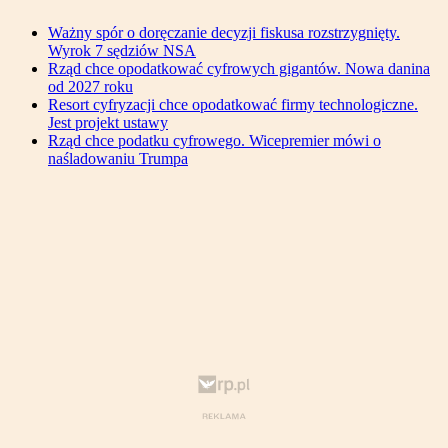
Ważny spór o doręczanie decyzji fiskusa rozstrzygnięty.
Wyrok 7 sędziów NSA
Rząd chce opodatkować cyfrowych gigantów. Nowa danina
od 2027 roku
Resort cyfryzacji chce opodatkować firmy technologiczne.
Jest projekt ustawy
Rząd chce podatku cyfrowego. Wicepremier mówi o
naśladowaniu Trumpa