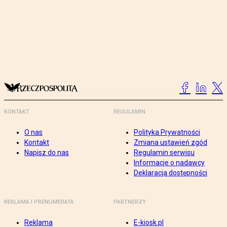
KONTAKT
REGULAMIN
O nas
Polityka Prywatności
Kontakt
Zmiana ustawień zgód
Napisz do nas
Regulamin serwisu
Informacje o nadawcy
Deklaracja dostępności
REKLAMA I PRENUMERATA
PARTNERZY
Reklama
E-kiosk.pl