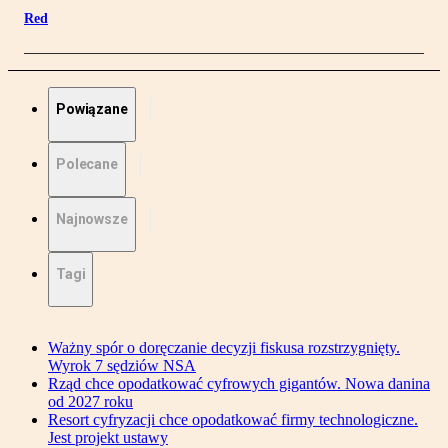
Red
Powiązane
Polecane
Najnowsze
Tagi
Ważny spór o doręczanie decyzji fiskusa rozstrzygnięty.
Wyrok 7 sędziów NSA
Rząd chce opodatkować cyfrowych gigantów. Nowa danina
od 2027 roku
Resort cyfryzacji chce opodatkować firmy technologiczne.
Jest projekt ustawy