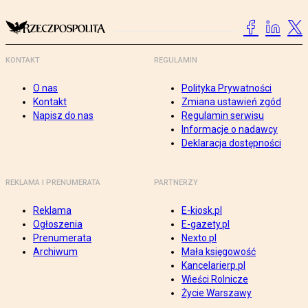
KONTAKT
REGULAMIN
O nas
Polityka Prywatności
Kontakt
Zmiana ustawień zgód
Napisz do nas
Regulamin serwisu
Informacje o nadawcy
Deklaracja dostępności
REKLAMA I PRENUMERATA
PARTNERZY
Reklama
E-kiosk.pl
Ogłoszenia
E-gazety.pl
Prenumerata
Nexto.pl
Archiwum
Mała księgowość
Kancelarierp.pl
Wieści Rolnicze
Życie Warszawy