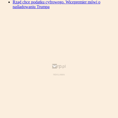
Rząd chce podatku cyfrowego. Wicepremier mówi o
naśladowaniu Trumpa