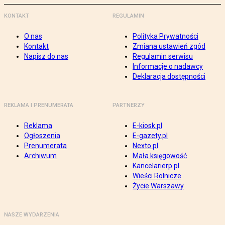
KONTAKT
REGULAMIN
O nas
Polityka Prywatności
Kontakt
Zmiana ustawień zgód
Napisz do nas
Regulamin serwisu
Informacje o nadawcy
Deklaracja dostępności
REKLAMA I PRENUMERATA
PARTNERZY
Reklama
E-kiosk.pl
Ogłoszenia
E-gazety.pl
Prenumerata
Nexto.pl
Archiwum
Mała księgowość
Kancelarierp.pl
Wieści Rolnicze
Życie Warszawy
NASZE WYDARZENIA