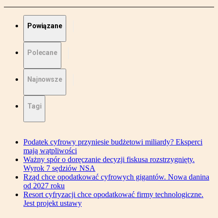
Powiązane
Polecane
Najnowsze
Tagi
Podatek cyfrowy przyniesie budżetowi miliardy? Eksperci
mają wątpliwości
Ważny spór o doręczanie decyzji fiskusa rozstrzygnięty.
Wyrok 7 sędziów NSA
Rząd chce opodatkować cyfrowych gigantów. Nowa danina
od 2027 roku
Resort cyfryzacji chce opodatkować firmy technologiczne.
Jest projekt ustawy