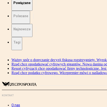
Powiązane
Polecane
Najnowsze
Tagi
Ważny spór o doręczanie decyzji fiskusa rozstrzygnięty. Wyr
Rząd chce opodatkować cyfrowych gigantów. Nowa danina od
Resort cyfryzacji chce opodatkować firmy technologiczne. Jest
Rząd chce podatku cyfrowego. Wicepremier mówi o naśladow
KONTAKT
O nas