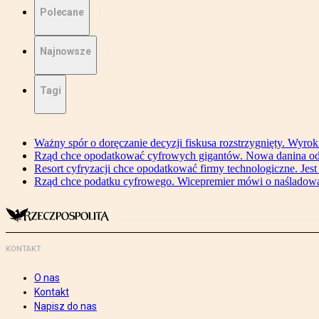
Polecane
Najnowsze
Tagi
Ważny spór o doręczanie decyzji fiskusa rozstrzygnięty. Wyr
Rząd chce opodatkować cyfrowych gigantów. Nowa danina od
Resort cyfryzacji chce opodatkować firmy technologiczne. Jest
Rząd chce podatku cyfrowego. Wicepremier mówi o naśladow
KONTAKT
O nas
Kontakt
Napisz do nas