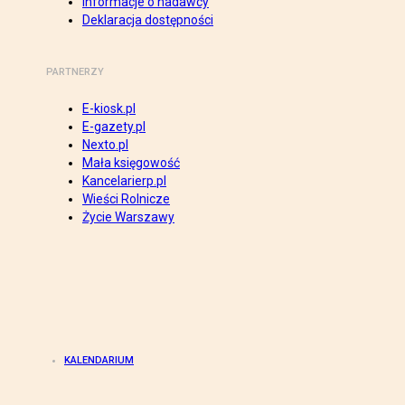
Informacje o nadawcy
Deklaracja dostępności
PARTNERZY
E-kiosk.pl
E-gazety.pl
Nexto.pl
Mała księgowość
Kancelarierp.pl
Wieści Rolnicze
Życie Warszawy
KALENDARIUM