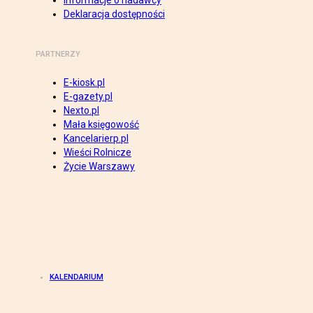
Informacje o nadawcy
Deklaracja dostępności
PARTNERZY
E-kiosk.pl
E-gazety.pl
Nexto.pl
Mała księgowość
Kancelarierp.pl
Wieści Rolnicze
Życie Warszawy
KALENDARIUM