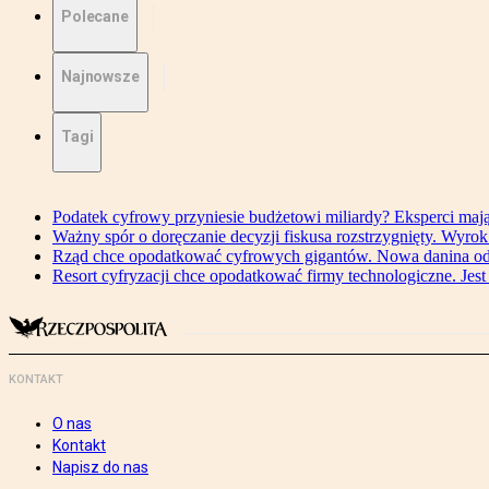
Polecane
Najnowsze
Tagi
Podatek cyfrowy przyniesie budżetowi miliardy? Eksperci maj
Ważny spór o doręczanie decyzji fiskusa rozstrzygnięty. Wyr
Rząd chce opodatkować cyfrowych gigantów. Nowa danina od
Resort cyfryzacji chce opodatkować firmy technologiczne. Jest
KONTAKT
O nas
Kontakt
Napisz do nas