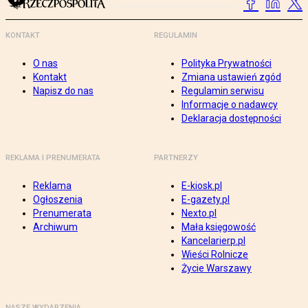
KONTAKT
REGULAMIN
O nas
Polityka Prywatności
Kontakt
Zmiana ustawień zgód
Napisz do nas
Regulamin serwisu
Informacje o nadawcy
Deklaracja dostępności
REKLAMA I PRENUMERATA
PARTNERZY
Reklama
E-kiosk.pl
Ogłoszenia
E-gazety.pl
Prenumerata
Nexto.pl
Archiwum
Mała księgowość
Kancelarierp.pl
Wieści Rolnicze
Życie Warszawy
NASZE WYDARZENIA