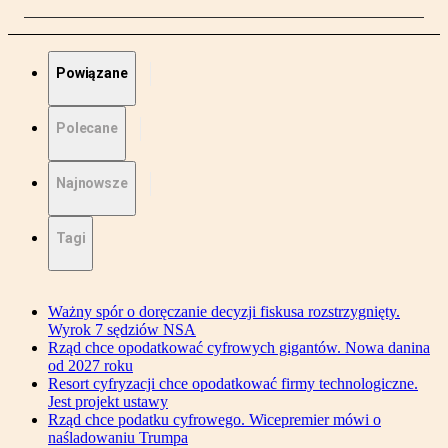
Powiązane
Polecane
Najnowsze
Tagi
Ważny spór o doręczanie decyzji fiskusa rozstrzygnięty.
Wyrok 7 sędziów NSA
Rząd chce opodatkować cyfrowych gigantów. Nowa danina
od 2027 roku
Resort cyfryzacji chce opodatkować firmy technologiczne.
Jest projekt ustawy
Rząd chce podatku cyfrowego. Wicepremier mówi o
naśladowaniu Trumpa