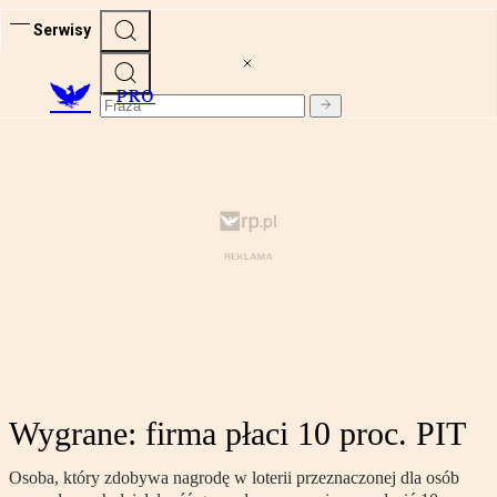
Serwisy
PRO
Wygrane: firma płaci 10 proc. PIT
Osoba, który zdobywa nagrodę w loterii przeznaczonej dla osób