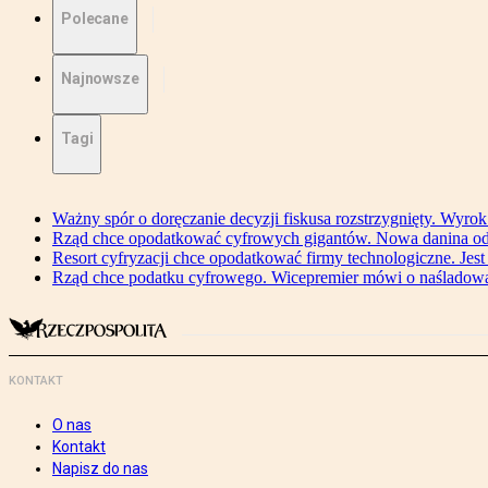
Polecane
Najnowsze
Tagi
Ważny spór o doręczanie decyzji fiskusa rozstrzygnięty. Wyr
Rząd chce opodatkować cyfrowych gigantów. Nowa danina od
Resort cyfryzacji chce opodatkować firmy technologiczne. Jest
Rząd chce podatku cyfrowego. Wicepremier mówi o naśladow
KONTAKT
O nas
Kontakt
Napisz do nas