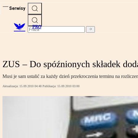
Serwisy
PRO
ZUS – Do spóźnionych składek doda
Musi je sam ustalić za każdy dzień przekroczenia terminu na rozliczen
Aktualizacja:
15.09.2010 04:48
Publikacja:
15.09.2010 03:00