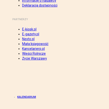
Informacje o nadawcy
Deklaracja dostępności
PARTNERZY
E-kiosk.pl
E-gazety.pl
Nexto.pl
Mała księgowość
Kancelarierp.pl
Wieści Rolnicze
Życie Warszawy
KALENDARIUM