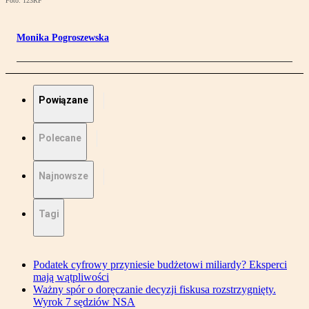
Foto: 123RF
Monika Pogroszewska
Powiązane
Polecane
Najnowsze
Tagi
Podatek cyfrowy przyniesie budżetowi miliardy? Eksperci
mają wątpliwości
Ważny spór o doręczanie decyzji fiskusa rozstrzygnięty.
Wyrok 7 sędziów NSA