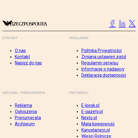
KONTAKT
REGULAMIN
O nas
Polityka Prywatności
Kontakt
Zmiana ustawień zgód
Napisz do nas
Regulamin serwisu
Informacje o nadawcy
Deklaracja dostępności
REKLAMA I PRENUMERATA
PARTNERZY
Reklama
E-kiosk.pl
Ogłoszenia
E-gazety.pl
Prenumerata
Nexto.pl
Archiwum
Mała księgowość
Kancelarierp.pl
Wieści Rolnicze