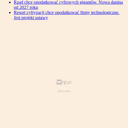
Rząd chce opodatkować cyfrowych gigantów. Nowa danina
od 2027 roku
Resort cyfryzacji chce opodatkować firmy technologiczne.
Jest projekt ustawy